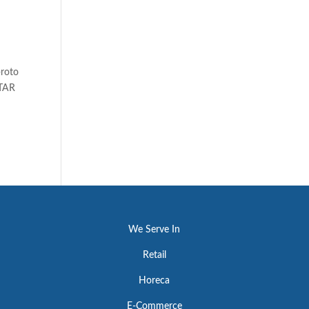
broto
STAR
We Serve In
Retail
Horeca
E-Commerce