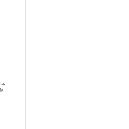
i
to.
Ma