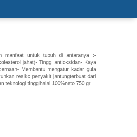
S & EVENT
COOKING VIDEOS
CONTACT US
am manfaat untuk tubuh di antaranya :-
esterol jahat)- Tinggi antioksidan- Kaya
ncernaan- Membantu mengatur kadar gula
nkan resiko penyakit jantungterbuat dari
n teknologi tinggihalal 100%neto 750 gr