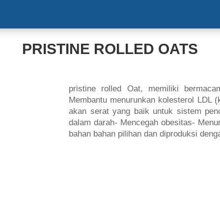
HOME
ABOUT US
PRODUCT
NEW
PRISTINE ROLLED OATS
pristine rolled Oat, memiliki bermac
Membantu menurunkan kolesterol LDL (kol
akan serat yang baik untuk sistem pe
dalam darah- Mencegah obesitas- Menuru
bahan bahan pilihan dan diproduksi denga